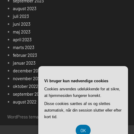
september 2023
august 2023
juli 2023
juni 2023
maj 2023
april 2023
marts 2023
februar 2023
januar 2023
december 2022
november 2022
Vi bruger kun nødvendige cookies
oktober 2022
Cookies anvendes udelukkende for at sikre,
september 2022
at hjemmesiden fungerer korrekt.
august 2022
Disse cookies sættes af os og slettes
automatisk, når din session slutter eller efter
WordPress tema: Harrison by ThemeZee.
kort tid.
OK