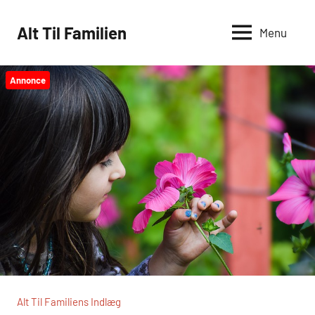
Videre
til
Alt Til Familien
Menu
indhold
Annonce
Alt Til Familiens Indlæg