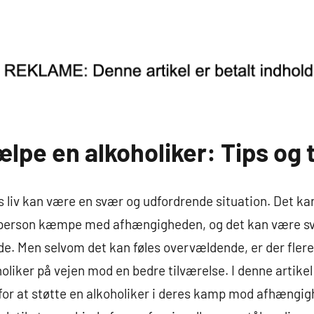
jælpe en alkoholiker: Tips og 
ns liv kan være en svær og udfordrende situation. Det 
t person kæmpe med afhængigheden, og det kan være sv
. Men selvom det kan føles overvældende, er der flere 
holiker på vejen mod en bedre tilværelse. I denne artike
 for at støtte en alkoholiker i deres kamp mod afhængi