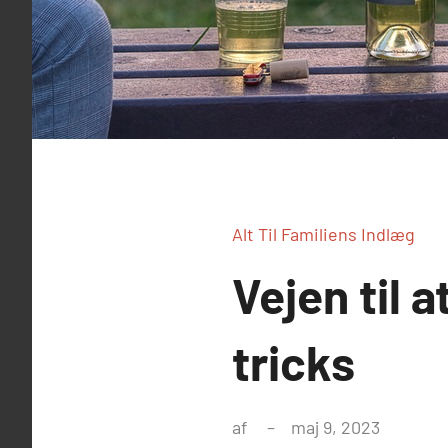
Alt Til Familiens Indlæg
Vejen til 
tricks
af
maj 9, 2023