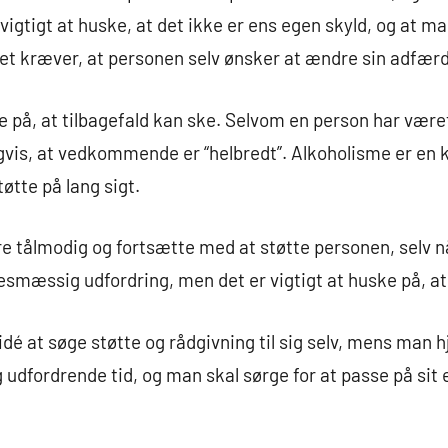
igtigt at huske, at det ikke er ens egen skyld, og at ma
et kræver, at personen selv ønsker at ændre sin adfærd o
ke på, at tilbagefald kan ske. Selvom en person har være
gvis, at vedkommende er “helbredt”. Alkoholisme er en 
tte på lang sigt.
re tålmodig og fortsætte med at støtte personen, selv nå
esmæssig udfordring, men det er vigtigt at huske på, at
dé at søge støtte og rådgivning til sig selv, mens man h
udfordrende tid, og man skal sørge for at passe på sit