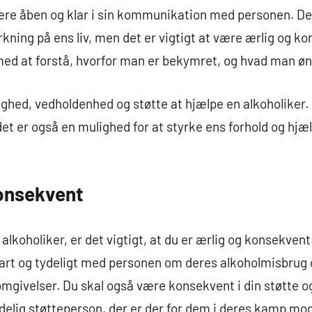
re åben og klar i sin kommunikation med personen. Det
ning på ens liv, men det er vigtigt at være ærlig og kon
ed at forstå, hvorfor man er bekymret, og hvad man øns
ighed, vedholdenhed og støtte at hjælpe en alkoholiker. 
t er også en mulighed for at styrke ens forhold og hjæ
konsekvent
alkoholiker, er det vigtigt, at du er ærlig og konsekvent 
art og tydeligt med personen om deres alkoholmisbrug 
omgivelser. Du skal også være konsekvent i din støtte o
lidelig støtteperson, der er der for dem i deres kamp mo