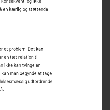
g konsekvent, og ikke
på en kærlig og støttende
er et problem. Det kan
r en tæt relation til
n ikke kan tvinge en
m, kan man begynde at tage
følelsesmæssig udfordrende
få.