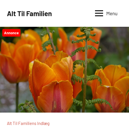
Videre
til
Alt Til Familien
Menu
indhold
Annonce
Alt Til Familiens Indlæg