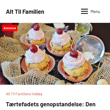
Videre
til
Alt Til Familien
Menu
indhold
Annonce
Alt Til Familiens Indlæg
Tærtefadets genopstandelse: Den