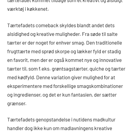
tærtefadet kommet tilbage som et kreativt og alsidigt
værktøj i køkkenet.
Tærtefadets comeback skyldes blandt andet dets
alsidighed og kreative muligheder. Fra søde til salte
tærter er der noget for enhver smag. Den traditionelle
frugttærte med sprød skorpe og lækker fyld er stadig
en favorit, men der er også kommet nye og innovative
tærter til, som f.eks. grøntsagstærter, quiche og tærter
med kødfyld. Denne variation giver mulighed for at
eksperimentere med forskellige smagskombinationer
og ingredienser, og det er kun fantasien, der sætter
grænser.
Tærtefadets genopstandelse i nutidens madkultur
handler dog ikke kun om madlavningens kreative