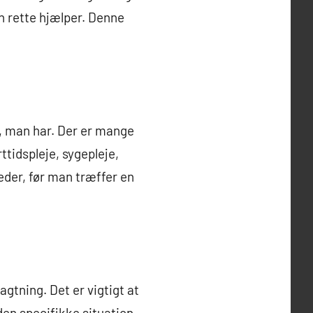
n rette hjælper. Denne
r, man har. Der er mange
tidspleje, sygepleje,
heder, før man træffer en
agtning. Det er vigtigt at
 den specifikke situation.