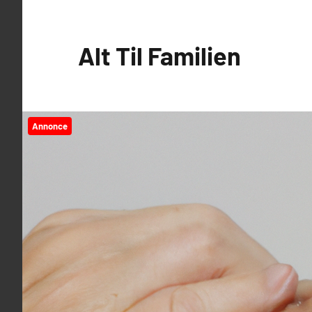
Videre
til
Alt Til Familien
indhold
Annonce