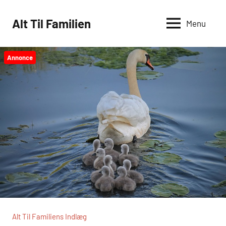
Videre
til
Alt Til Familien
Menu
indhold
Annonce
Alt Til Familiens Indlæg