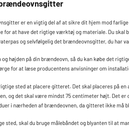
t brændeovnsgitter
nsgitter er en vigtig del af at sikre dit hjem mod farlige
rge for at have det rigtige værktøj og materiale. Du ska
vaterpas og selvfølgelig det brændeovnsgitter, du har va
 og højden på din brændeovn, så du kan købe det rigtige
 sørge for at læse producentens anvisninger om installat
rigtige sted at placere gitteret. Det skal placeres på en
, og det skal være mindst 75 centimeter højt. Det er o
vinduer i nærheden af brændeovnen, da gitteret ikke må b
ge sted, skal du bruge målebåndet og blyanten til at mar