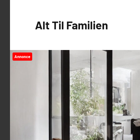
Videre
til
Alt Til Familien
indhold
Annonce