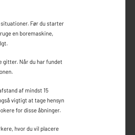
 situationer. Før du starter
l bruge en boremaskine,
lgt.
 gitter. Når du har fundet
ionen.
 afstand af mindst 15
gså vigtigt at tage hensyn
lokere for disse åbninger.
kere, hvor du vil placere