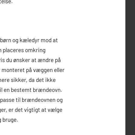
telse.
e børn og kæledyr mod at
n placeres omkring
vis du ønsker at ændre på
 er monteret på væggen eller
re sikker, da det ikke
e til en bestemt brændeovn.
t passe til brændeovnen og
r, er det vigtigt at vælge
g bruge.