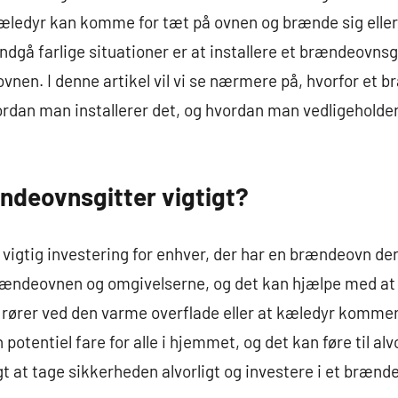
r kæledyr kan komme for tæt på ovnen og brænde sig ell
undgå farlige situationer er at installere et brændeovns
nen. I denne artikel vil vi se nærmere på, hvorfor et b
ordan man installerer det, og hvordan man vedligeholder 
ændeovnsgitter vigtigt?
 vigtig investering for enhver, der har en brændeovn d
ændeovnen og omgivelserne, og det kan hjælpe med at f
 rører ved den varme overflade eller at kæledyr kommer 
tentiel fare for alle i hjemmet, og det kan føre til alv
gt at tage sikkerheden alvorligt og investere i et brænd