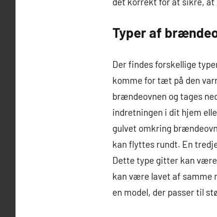
det korrekt for at sikre, a
Typer af brændeo
Der findes forskellige typ
komme for tæt på den varm
brændeovnen og tages ned i
indretningen i dit hjem ell
gulvet omkring brændeovne
kan flyttes rundt. En tredj
Dette type gitter kan være
kan være lavet af samme ma
en model, der passer til 