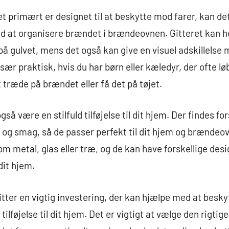
 primært er designet til at beskytte mod farer, kan de
ed at organisere brændet i brændeovnen. Gitteret kan h
d på gulvet, mens det også kan give en visuel adskillels
sær praktisk, hvis du har børn eller kæledyr, der ofte lø
 træde på brændet eller få det på tøjet.
å være en stilfuld tilføjelse til dit hjem. Der findes fors
til og smag, så de passer perfekt til dit hjem og brændeov
som metal, glas eller træ, og de kan have forskellige des
dit hjem.
gitter en vigtig investering, der kan hjælpe med at besk
tilføjelse til dit hjem. Det er vigtigt at vælge den rigtige