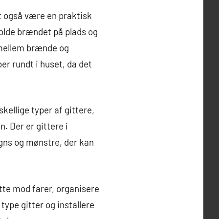
t også være en praktisk
olde brændet på plads og
e mellem brænde og
ber rundt i huset, da det
kellige typer af gittere,
n. Der er gittere i
igns og mønstre, der kan
ytte mod farer, organisere
 type gitter og installere