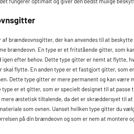
t det fungerer optimalt og giver den bedst mulige beskyt
vnsgitter
er af brændeovnsgitter, der kan anvendes til at beskytt
e brændeovn. En type er et fritstående gitter, som ka
gen efter behov. Dette type gitter er nemt at flytte, h
er skal flytte. En anden type er et fastgjort gitter, som
n. Dette type gitter er mere permanent og kan være me
e type er et gitter, som er specielt designet til at pass
 mere æstetisk tiltalende, da det er skræddersyet til a
teriale som ovnen. Uanset hvilken type gitter du vælge
størrelsen på din brændeovn og som er nem at montere o