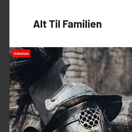
Videre
til
Alt Til Familien
indhold
Annonce