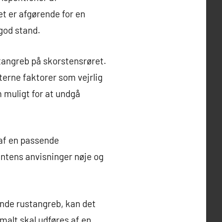
et er afgørende for en
 god stand.
tangreb på skorstensrøret.
terne faktorer som vejrlig
m muligt for at undgå
 af en passende
entens anvisninger nøje og
tende rustangreb, kan det
malt skal udføres af en