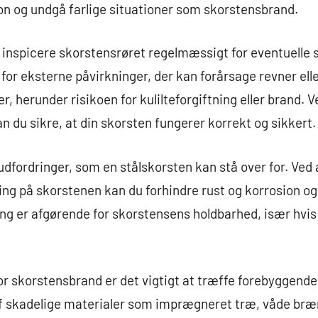
on og undgå farlige situationer som skorstensbrand.
t inspicere skorstensrøret regelmæssigt for eventuelle 
for eksterne påvirkninger, der kan forårsage revner elle
, herunder risikoen for kulilteforgiftning eller brand. V
n du sikre, at din skorsten fungerer korrekt og sikkert.
udfordringer, som en stålskorsten kan stå over for. Ved
ning på skorstenen kan du forhindre rust og korrosion 
ing er afgørende for skorstensens holdbarhed, især hvis 
or skorstensbrand er det vigtigt at træffe forebyggende
f skadelige materialer som imprægneret træ, våde brænd