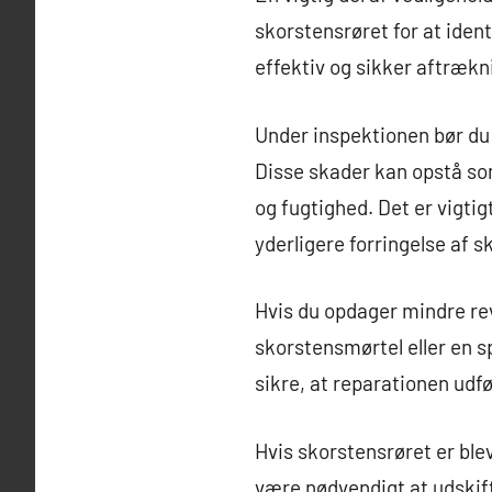
skorstensrøret for at iden
effektiv og sikker aftræknin
Under inspektionen bør du
Disse skader kan opstå som 
og fugtighed. Det er vigtig
yderligere forringelse af s
Hvis du opdager mindre rev
skorstensmørtel eller en s
sikre, at reparationen udfø
Hvis skorstensrøret er ble
være nødvendigt at udskift