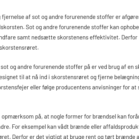
jernelse af sot og andre forurenende stoffer er afgøre
skorsten. Sot og andre forurenende stoffer kan ophobes
ndfare samt nedsætte skorstenens effektivitet. Derfor e
skorstensrøret.
 sot og andre forurenende stoffer på er ved brug af en 
signet til at nå ind i skorstensrøret og fjerne belægnin
rstensfejer eller følge producentens anvisninger for at 
re opmærksom på, at nogle former for brændsel kan for
dre. For eksempel kan vådt brænde eller affaldsprodukt
et. Derfor er det vigtigt at bruge rent og tørt brænde a