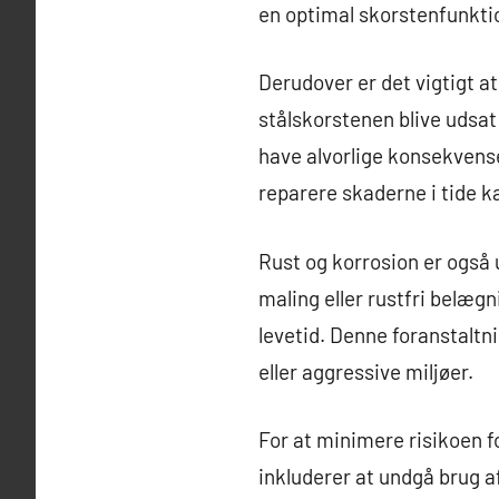
en optimal skorstenfunkti
Derudover er det vigtigt a
stålskorstenen blive udsat 
have alvorlige konsekvenser
reparere skaderne i tide ka
Rust og korrosion er også 
maling eller rustfri belæg
levetid. Denne foranstaltn
eller aggressive miljøer.
For at minimere risikoen f
inkluderer at undgå brug a