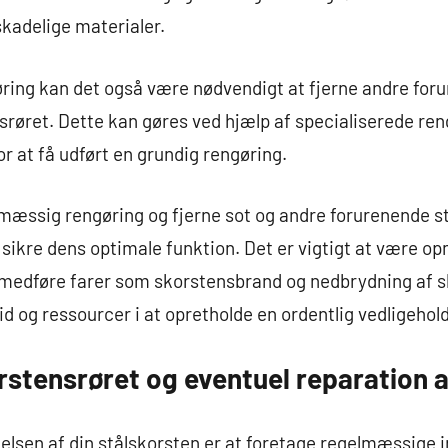
skadelige materialer.
ing kan det også være nødvendigt at fjerne andre foru
ensrøret. Dette kan gøres ved hjælp af specialiserede ren
r at få udført en grundig rengøring.
lmæssig rengøring og fjerne sot og andre forurenende s
 sikre dens optimale funktion. Det er vigtigt at være o
 medføre farer som skorstensbrand og nedbrydning af 
d og ressourcer i at opretholde en ordentlig vedligehold
rstensrøret og eventuel reparation 
ldelsen af din stålskorsten er at foretage regelmæssige 