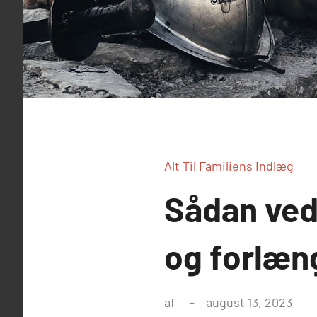
Alt Til Familiens Indlæg
Sådan ved
og forlæn
af
august 13, 2023