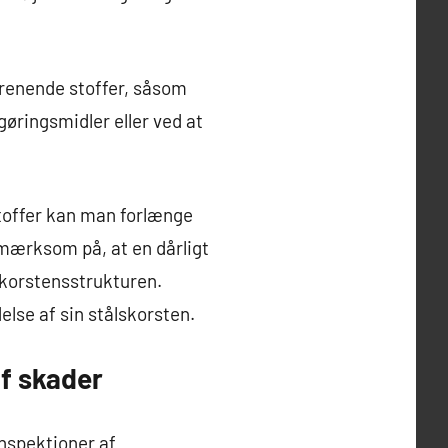
renende stoffer, såsom
gøringsmidler eller ved at
toffer kan man forlænge
pmærksom på, at en dårligt
skorstensstrukturen.
else af sin stålskorsten.
af skader
inspektioner af