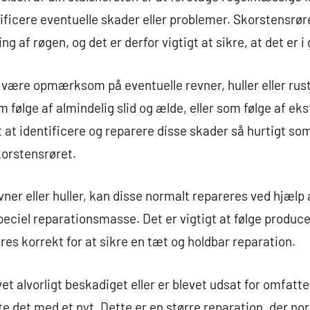
tificere eventuelle skader eller problemer. Skorstensrør
g af røgen, og det er derfor vigtigt at sikre, at det er i
 være opmærksom på eventuelle revner, huller eller rus
følge af almindelig slid og ælde, eller som følge af eks
t at identificere og reparere disse skader så hurtigt so
korstensrøret.
ner eller huller, kan disse normalt repareres ved hjælp
peciel reparationsmasse. Det er vigtigt at følge produc
res korrekt for at sikre en tæt og holdbar reparation.
vet alvorligt beskadiget eller er blevet udsat for omfat
e det med et nyt. Dette er en større reparation, der nor