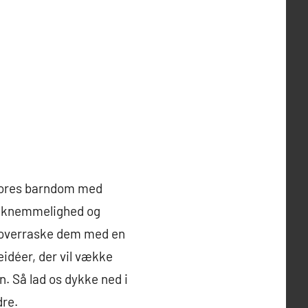
t vores barndom med
 taknemmelighed og
t overraske dem med en
eidéer, der vil vække
. Så lad os dykke ned i
dre.