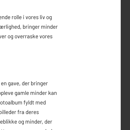
nde rolle i vores liv og
kærlighed, bringer minder
aver og overraske vores
 en gave, der bringer
nopleve gamle minder kan
 fotoalbum fyldt med
billeder fra deres
blikke og minder, der