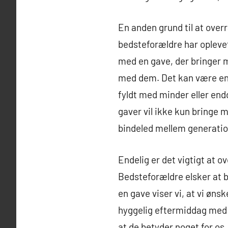
En anden grund til at over
bedsteforældre har oplevet
med en gave, der bringer 
med dem. Det kan være en 
fyldt med minder eller endd
gaver vil ikke kun bringe 
bindeled mellem generati
Endelig er det vigtigt at o
Bedsteforældre elsker at b
en gave viser vi, at vi øns
hyggelig eftermiddag med br
at de betyder noget for os