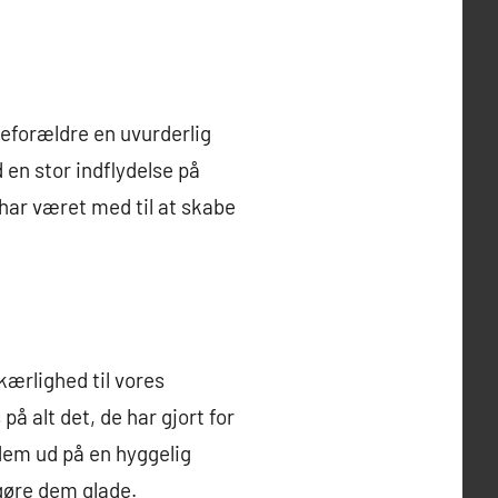
teforældre en uvurderlig
 en stor indflydelse på
ar været med til at skabe
ærlighed til vores
å alt det, de har gjort for
dem ud på en hyggelig
 gøre dem glade.