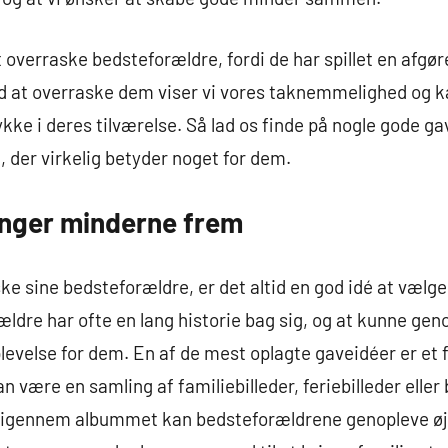
t overraske bedsteforældre, fordi de har spillet en afgøre
 Ved at overraske dem viser vi vores taknemmelighed og 
kke i deres tilværelse. Så lad os finde på nogle gode g
 der virkelig betyder noget for dem.
inger minderne frem
e sine bedsteforældre, er det altid en god idé at vælge
ldre har ofte en lang historie bag sig, og at kunne ge
evelse for dem. En af de mest oplagte gaveidéer er et
kan være en samling af familiebilleder, feriebilleder eller 
 igennem albummet kan bedsteforældrene genopleve øje