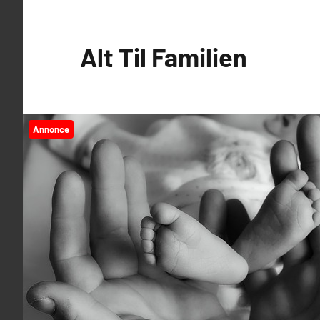
Videre
til
Alt Til Familien
indhold
Annonce