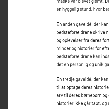
måske var blevet glemt. D
en hyggelig stund, hvor b
En anden gaveidé, der kan 
bedsteforældrene skrive ne
og oplevelser fra deres fo
minder og historier for ef
bedsteforældrene kan indsæt
det en personlig og unik ga
En tredje gaveidé, der ka
til at optage deres histor
arv til deres børnebørn og
historier ikke går tabt, og