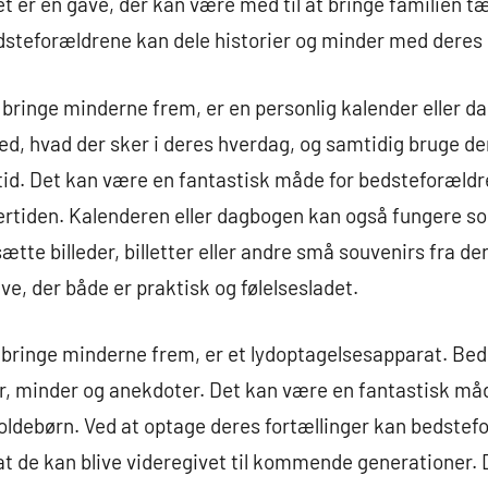
et er en gave, der kan være med til at bringe familien
edsteforældrene kan dele historier og minder med deres
bringe minderne frem, er en personlig kalender eller d
d, hvad der sker i deres hverdag, og samtidig bruge den
rtid. Det kan være en fantastisk måde for bedsteforæld
tertiden. Kalenderen eller dagbogen kan også fungere s
te billeder, billetter eller andre små souvenirs fra der
ve, der både er praktisk og følelsesladet.
n bringe minderne frem, er et lydoptagelsesapparat. Be
ier, minder og anekdoter. Det kan være en fantastisk må
 oldebørn. Ved at optage deres fortællinger kan bedstef
 at de kan blive videregivet til kommende generationer. 