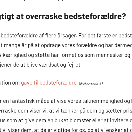
gtigt at overraske bedsteforældre?
 bedsteforældre af flere årsager. For det første er beds
rugt mange år på at opdrage vores forældre og har dermed
 kærlighed og støtte har formet os som mennesker og h
tjener de at blive værdsat og fejret.
mation om
gave til bedsteforældre
.
r en fantastisk måde at vise vores taknemmelighed og k
raske dem viser vi, at vi tænker på dem og sætter pris p
s som at give dem en buket blomster eller at invitere 
t vi viser dem, at de er vigtige for os, og at vi ønsker at