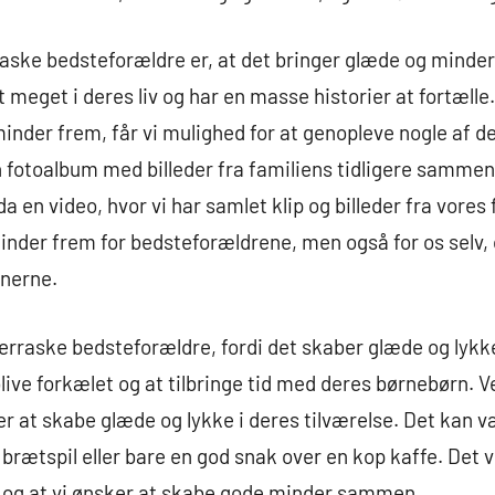
raske bedsteforældre er, at det bringer glæde og minde
 meget i deres liv og har en masse historier at fortæll
minder frem, får vi mulighed for at genopleve nogle af
fotoalbum med billeder fra familiens tidligere samme
a en video, hvor vi har samlet klip og billeder fra vores 
minder frem for bedsteforældrene, men også for os selv, 
onerne.
verraske bedsteforældre, fordi det skaber glæde og lykke 
live forkælet og at tilbringe tid med deres børnebørn.
ker at skabe glæde og lykke i deres tilværelse. Det kan v
ætspil eller bare en god snak over en kop kaffe. Det vig
, og at vi ønsker at skabe gode minder sammen.