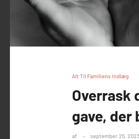
Alt Til Familiens Indlæg
Overrask 
gave, der
af
september 25, 202