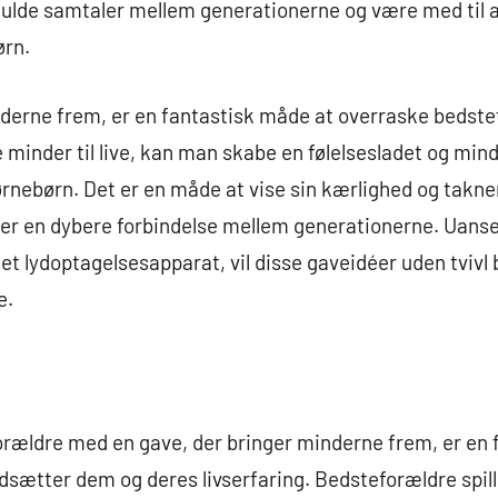
ulde samtaler mellem generationerne og være med til 
ørn.
nderne frem, er en fantastisk måde at overraske bedste
minder til live, kan man skabe en følelsesladet og min
rnebørn. Det er en måde at vise sin kærlighed og takn
r en dybere forbindelse mellem generationerne. Uanset
r et lydoptagelsesapparat, vil disse gaveidéer uden tviv
e.
orældre med en gave, der bringer minderne frem, er en 
tter dem og deres livserfaring. Bedsteforældre spiller e