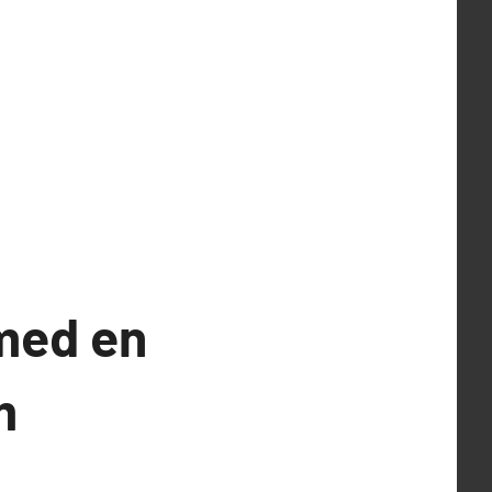
med en
m