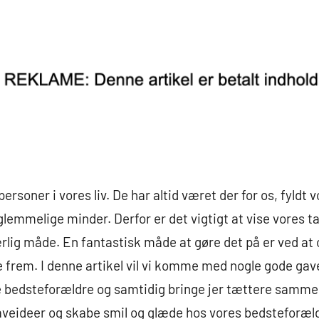
ersoner i vores liv. De har altid været der for os, fyld
glemmelige minder. Derfor er det vigtigt at vise vores
ærlig måde. En fantastisk måde at gøre det på er ved a
 frem. I denne artikel vil vi komme med nogle gode gav
e bedsteforældre og samtidig bringe jer tættere sammen
aveideer og skabe smil og glæde hos vores bedsteforæl