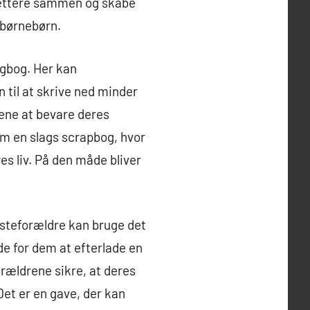
 tættere sammen og skabe
 børnebørn.
agbog. Her kan
 til at skrive ned minder
rene at bevare deres
om en slags scrapbog, hvor
es liv. På den måde bliver
dsteforældre kan bruge det
de for dem at efterlade en
orældrene sikre, at deres
Det er en gave, der kan