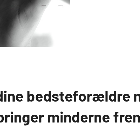
dine bedsteforældre 
 bringer minderne fre
3