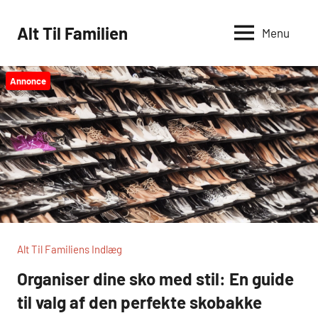
Videre
til
Alt Til Familien
Menu
indhold
Annonce
Alt Til Familiens Indlæg
Organiser dine sko med stil: En guide
til valg af den perfekte skobakke