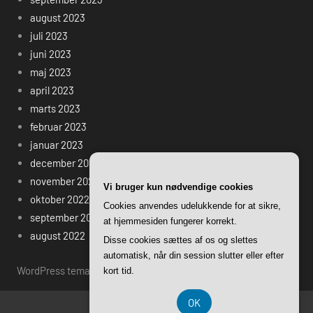
august 2023
juli 2023
juni 2023
maj 2023
april 2023
marts 2023
februar 2023
januar 2023
december 2022
november 2022
Vi bruger kun nødvendige cookies
oktober 2022
Cookies anvendes udelukkende for at sikre,
september 2022
at hjemmesiden fungerer korrekt.
august 2022
Disse cookies sættes af os og slettes
automatisk, når din session slutter eller efter
WordPress tema: Harrison by ThemeZee.
kort tid.
OK