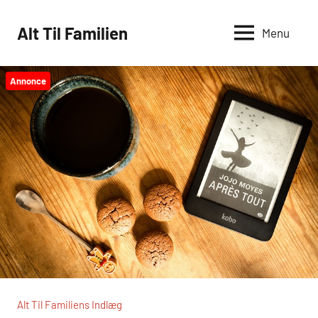
Videre
til
Alt Til Familien
Menu
indhold
Annonce
Alt Til Familiens Indlæg