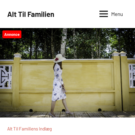
Videre
til
Alt Til Familien
Menu
indhold
Annonce
Alt Til Familiens Indlæg