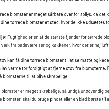
ørrede blomster er meget sårbare over for sollys, da det
 dine tørrede blomster et sted, hvor de ikke udsættes for
ljø: Fugtighed er en af de største fjender for tørrede bl
 væk fra badeværelser og køkkener, hvor der er høj luf
øv kan få dine tørrede blomster til at se matte og kede
å lav varme for forsigtigt at fjerne støv fra blomsterne. 
 blomsterne til at blive skrøbelige.
 blomster er meget skrøbelige, så undgå unødvendig berø
e blomster, skal du bruge pincet eller en blød børste til