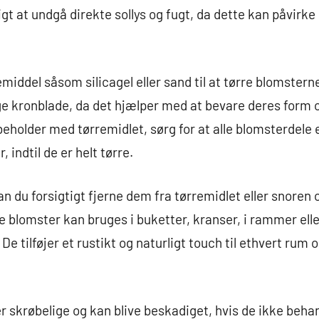
tigt at undgå direkte sollys og fugt, da dette kan påvirk
iddel såsom silicagel eller sand til at tørre blomsterne.
ge kronblade, da det hjælper med at bevare deres form o
 beholder med tørremidlet, sørg for at alle blomsterdel
, indtil de er helt tørre.
n du forsigtigt fjerne dem fra tørremidlet eller snoren o
 blomster kan bruges i buketter, kranser, i rammer ell
e tilføjer et rustikt og naturligt touch til ethvert rum o
r skrøbelige og kan blive beskadiget, hvis de ikke behan