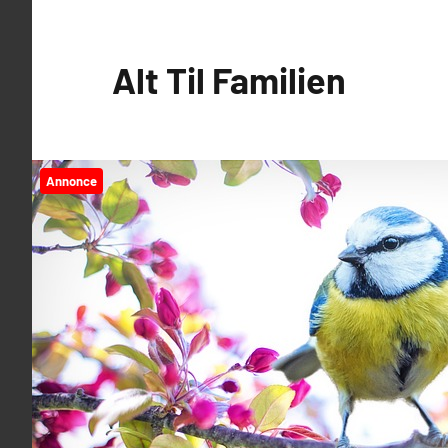
Videre
til
Alt Til Familien
indhold
Annonce