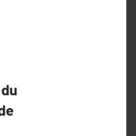
 du
ede