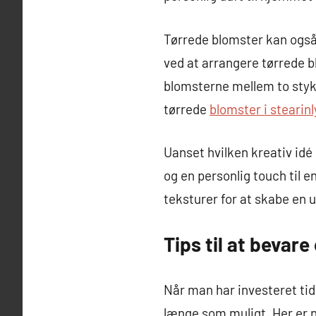
Tørrede blomster kan også 
ved at arrangere tørrede b
blomsterne mellem to stykk
tørrede
blomster i stearinl
Uanset hvilken kreativ idé
og en personlig touch til 
teksturer for at skabe en 
Tips til at bevar
Når man har investeret tid
længe som muligt. Her er n