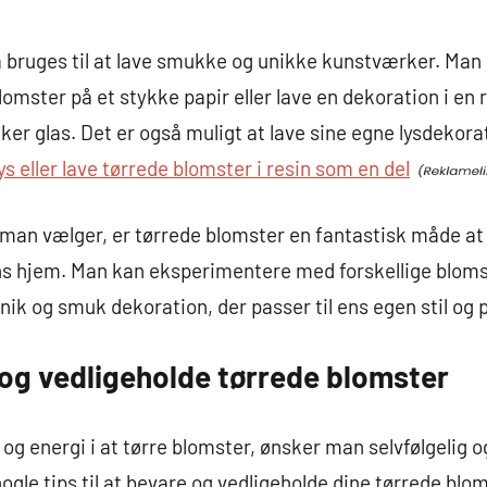
bruges til at lave smukke og unikke kunstværker. Man k
lomster på et stykke papir eller lave en dekoration i e
er glas. Det er også muligt at lave sine egne lysdekora
ys eller lave tørrede blomster i resin som en del
 man vælger, er tørrede blomster en fantastisk måde at
ens hjem. Man kan eksperimentere med forskellige bloms
unik og smuk dekoration, der passer til ens egen stil og
e og vedligeholde tørrede blomster
 og energi i at tørre blomster, ønsker man selvfølgelig 
ogle tips til at bevare og vedligeholde dine tørrede blo