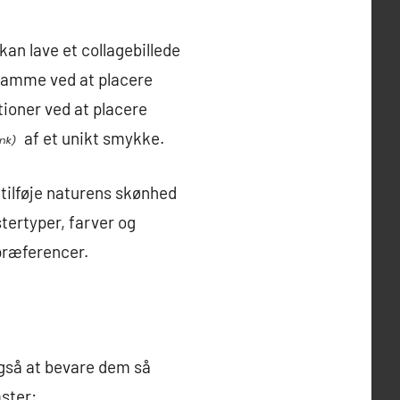
an lave et collagebillede
n ramme ved at placere
tioner ved at placere
af et unikt smykke.
 tilføje naturens skønhed
tertyper, farver og
 præferencer.
også at bevare dem så
mster: