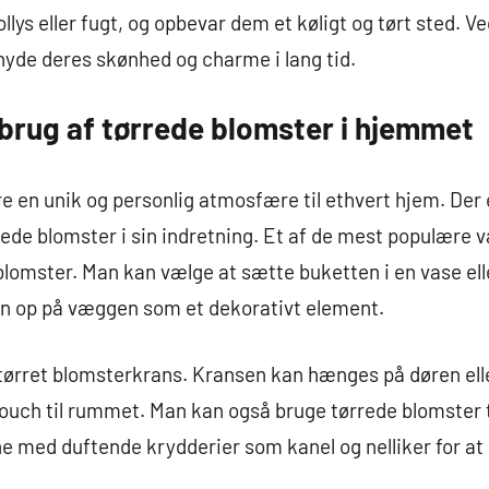
lys eller fugt, og opbevar dem et køligt og tørt sted. Ve
nyde deres skønhed og charme i lang tid.
l brug af tørrede blomster i hjemmet
re en unik og personlig atmosfære til ethvert hjem. De
de blomster i sin indretning. Et af de mest populære v
blomster. Man kan vælge at sætte buketten i en vase e
n op på væggen som et dekorativt element.
 tørret blomsterkrans. Kransen kan hænges på døren eller
touch til rummet. Man kan også bruge tørrede blomster ti
e med duftende krydderier som kanel og nelliker for at