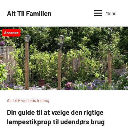
Videre
til
Alt Til Familien
Menu
indhold
Annonce
Alt Til Familiens Indlæg
Din guide til at vælge den rigtige
lampestikprop til udendørs brug