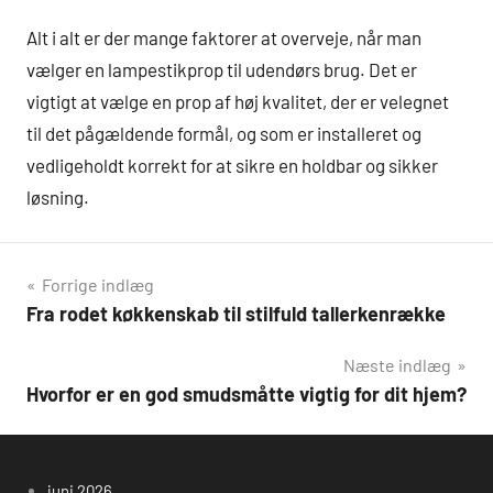
Alt i alt er der mange faktorer at overveje, når man
vælger en lampestikprop til udendørs brug. Det er
vigtigt at vælge en prop af høj kvalitet, der er velegnet
til det pågældende formål, og som er installeret og
vedligeholdt korrekt for at sikre en holdbar og sikker
løsning.
Indlægsnavigation
Forrige indlæg
Fra rodet køkkenskab til stilfuld tallerkenrække
Næste indlæg
Hvorfor er en god smudsmåtte vigtig for dit hjem?
juni 2026