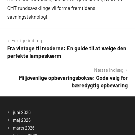
CMT rundsavsklinge vil forme fremtidens
savningsteknologi.
Indlægsnavigation
Forrige indlæg
Fra vintage til moderne: En guide til at vælge den
perfekte lampeskærm
Næste indlæg
Miljøvenlige opbevaringsbokse: Gode valg for
bæredygtig opbevaring
juni 2026
maj 2026
marts 2026