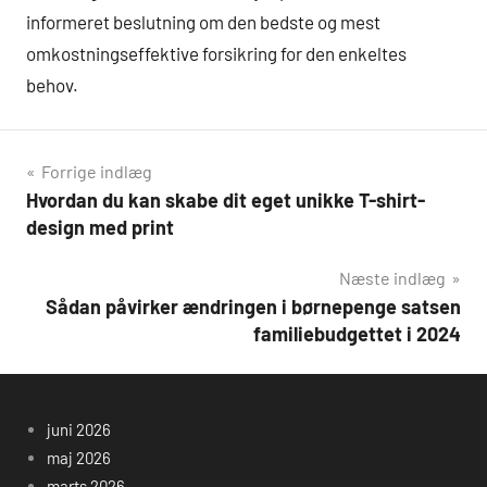
informeret beslutning om den bedste og mest
omkostningseffektive forsikring for den enkeltes
behov.
Indlægsnavigation
Forrige indlæg
Hvordan du kan skabe dit eget unikke T-shirt-
design med print
Næste indlæg
Sådan påvirker ændringen i børnepenge satsen
familiebudgettet i 2024
juni 2026
maj 2026
marts 2026