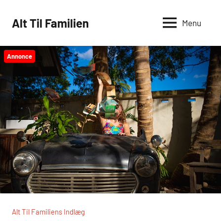
Videre
til
Alt Til Familien
Menu
indhold
Annonce
Alt Til Familiens Indlæg