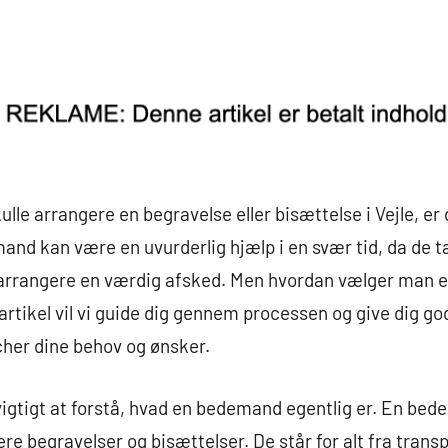
ulle arrangere en begravelse eller bisættelse i Vejle, er
d kan være en uvurderlig hjælp i en svær tid, da de tag
t arrangere en værdig afsked. Men hvordan vælger man e
rtikel vil vi guide dig gennem processen og give dig god
her dine behov og ønsker.
igtigt at forstå, hvad en bedemand egentlig er. En bed
e begravelser og bisættelser. De står for alt fra transp