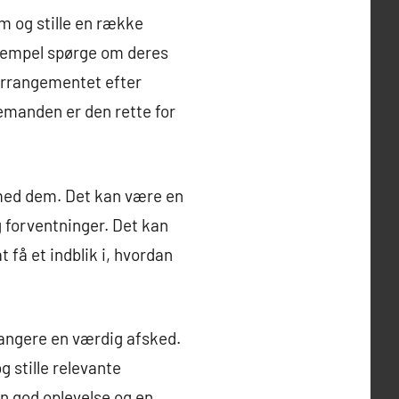
m og stille en række
eksempel spørge om deres
 arrangementet efter
demanden er den rette for
 med dem. Det kan være en
 forventninger. Det kan
 få et indblik i, hvordan
rrangere en værdig afsked.
 stille relevante
n god oplevelse og en