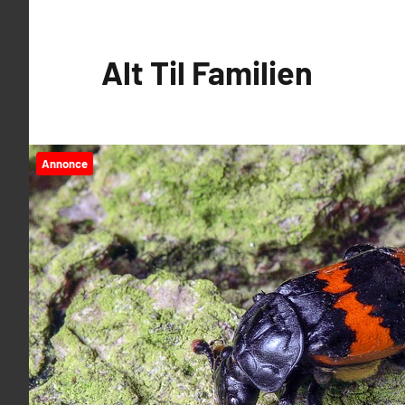
Videre
til
Alt Til Familien
indhold
Annonce