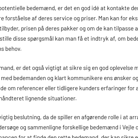
potentielle bedemænd, er det en god idé at kontakte de
re forståelse af deres service og priser. Man kan for 
e tilbyder, prisen på deres pakker og om de kan tilpasse
t stille disse spørgsmål kan man få et indtryk af, om be
ns behov.
and, er det også vigtigt at sikre sig en god oplevelse
log med bedemanden og klart kommunikere ens ønsker og
e om referencer eller tidligere kunders erfaringer for at
åndteret lignende situationer.
gtig beslutning, da de spiller en afgørende rolle i at a
undersøge og sammenligne forskellige bedemænd i Vejle og
ancen for at finde den rette bedemand, der kan sikre e