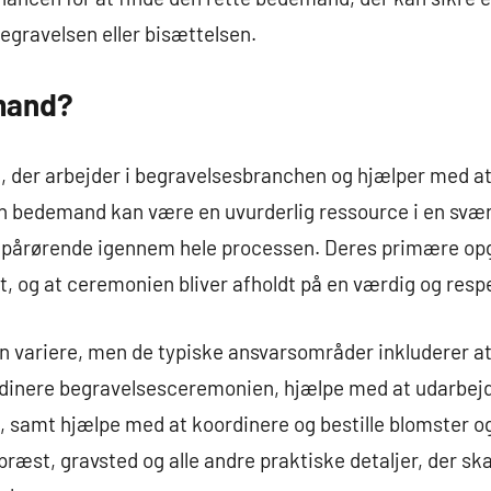
egravelsen eller bisættelsen.
mand?
 der arbejder i begravelsesbranchen og hjælper med a
bedemand kan være en uvurderlig ressource i en svær ti
e pårørende igennem hele processen. Deres primære opgav
t, og at ceremonien bliver afholdt på en værdig og res
variere, men de typiske ansvarsområder inkluderer at
rdinere begravelsesceremonien, hjælpe med at udarbej
, samt hjælpe med at koordinere og bestille blomster o
ræst, gravsted og alle andre praktiske detaljer, der sk