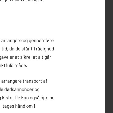
t arrangere og gennemføre
d, da de står til rådighed
e er at sikre, at alt går
pektfuld måde.
 arrangere transport af
de dødsannoncer og
g kiste. De kan også hjælpe
al tages hånd om i