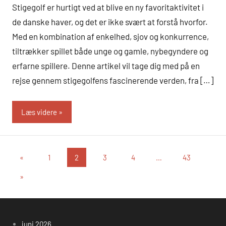
Stigegolf er hurtigt ved at blive en ny favoritaktivitet i
de danske haver, og det er ikke svært at forstå hvorfor.
Med en kombination af enkelhed, sjov og konkurrence,
tiltrækker spillet både unge og gamle, nybegyndere og
erfarne spillere. Denne artikel vil tage dig med på en
rejse gennem stigegolfens fascinerende verden, fra […]
Læs videre
Indlægsinddeling
Forrige
«
1
2
3
4
…
43
indlæg
Næste
»
indlæg
juni 2026