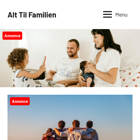
Videre
til
Alt Til Familien
Menu
indhold
Annonce
Annonce